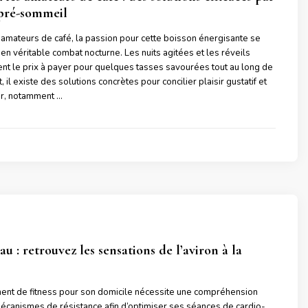
 pré-sommeil
mateurs de café, la passion pour cette boisson énergisante se
en véritable combat nocturne. Les nuits agitées et les réveils
nt le prix à payer pour quelques tasses savourées tout au long de
, il existe des solutions concrètes pour concilier plaisir gustatif et
r, notamment …
u : retrouvez les sensations de l’aviron à la
ent de fitness pour son domicile nécessite une compréhension
canismes de résistance afin d’optimiser ses séances de cardio-