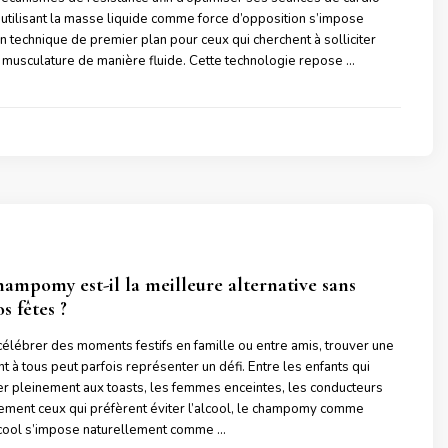
r utilisant la masse liquide comme force d’opposition s’impose
 technique de premier plan pour ceux qui cherchent à solliciter
 musculature de manière fluide. Cette technologie repose …
hampomy est-il la meilleure alternative sans
s fêtes ?
 célébrer des moments festifs en famille ou entre amis, trouver une
t à tous peut parfois représenter un défi. Entre les enfants qui
per pleinement aux toasts, les femmes enceintes, les conducteurs
ment ceux qui préfèrent éviter l’alcool, le champomy comme
lcool s’impose naturellement comme …