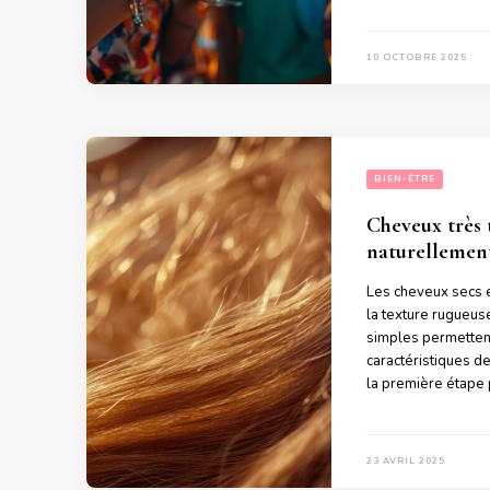
10 OCTOBRE 2025
BIEN-ÊTRE
Cheveux très 
naturellement
Les cheveux secs et
la texture rugueuse
simples permettent
caractéristiques d
la première étape 
23 AVRIL 2025