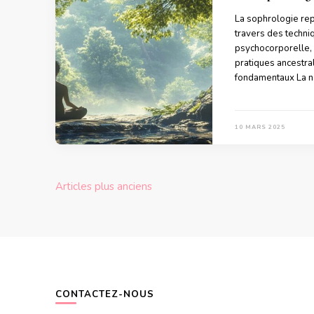
La sophrologie rep
travers des techni
psychocorporelle, 
pratiques ancestra
fondamentaux La na
10 MARS 2025
Navigation
Articles plus anciens
des
articles
CONTACTEZ-NOUS