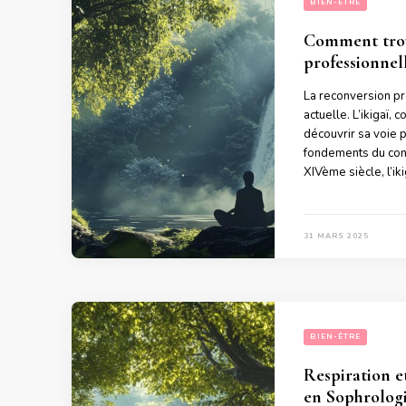
BIEN-ÊTRE
Comment trouv
professionnell
La reconversion pr
actuelle. L’ikigaï,
découvrir sa voie 
fondements du conc
XIVème siècle, l’iki
31 MARS 2025
BIEN-ÊTRE
Respiration e
en Sophrolog