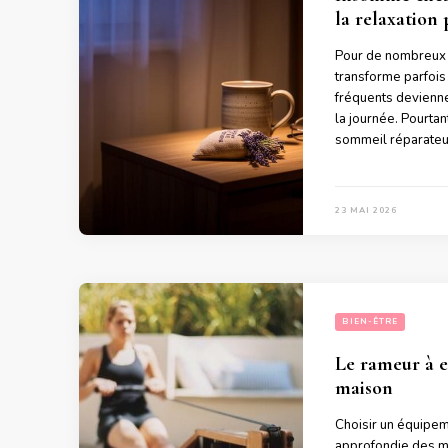
la relaxation
Pour de nombreux a
transforme parfois 
fréquents devienne
la journée. Pourtant
sommeil réparateu
23 MAI 2026
BIEN-ÊTRE
Le rameur à ea
maison
Choisir un équipem
approfondie des mé