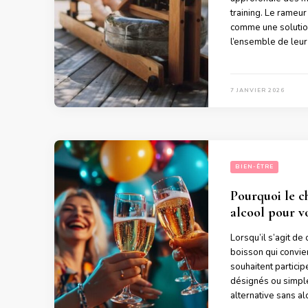
training. Le rameu
comme une solution
l’ensemble de leur
7 JANVIER 2026
BIEN-ÊTRE
Pourquoi le c
alcool pour vo
Lorsqu’il s’agit de
boisson qui convien
souhaitent partici
désignés ou simple
alternative sans a