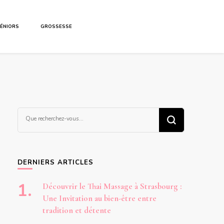
ÉNIORS
GROSSESSE
Vous
recherchiez
quelque
chose ?
DERNIERS ARTICLES
Découvrir le Thai Massage à Strasbourg :
Une Invitation au bien-être entre
tradition et détente