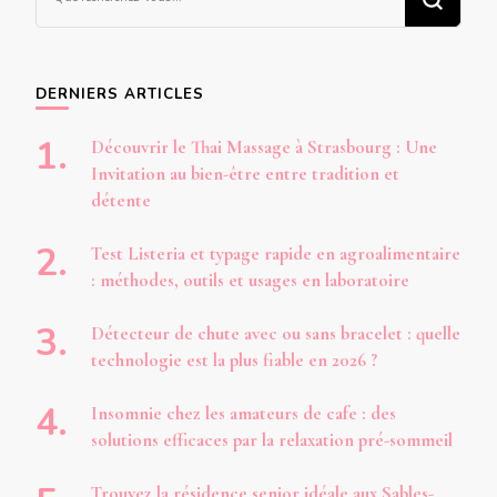
recherchiez
quelque
chose ?
DERNIERS ARTICLES
Découvrir le Thai Massage à Strasbourg : Une
Invitation au bien-être entre tradition et
détente
Test Listeria et typage rapide en agroalimentaire
: méthodes, outils et usages en laboratoire
Détecteur de chute avec ou sans bracelet : quelle
technologie est la plus fiable en 2026 ?
Insomnie chez les amateurs de cafe : des
solutions efficaces par la relaxation pré-sommeil
Trouvez la résidence senior idéale aux Sables-