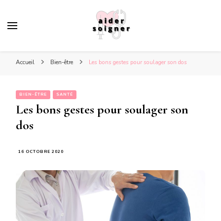
Aidersoigner
Toute votre actualité santé
Accueil
Bien-être
Les bons gestes pour soulager son dos
BIEN-ÊTRE
SANTÉ
Les bons gestes pour soulager son
dos
16 OCTOBRE 2020